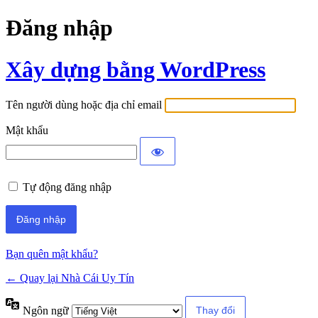
Đăng nhập
Xây dựng bằng WordPress
Tên người dùng hoặc địa chỉ email
Mật khẩu
Tự động đăng nhập
Bạn quên mật khẩu?
← Quay lại Nhà Cái Uy Tín
Ngôn ngữ