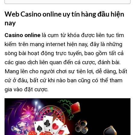
Web Casino online uy tín hàng đầu hiện
nay
Casino online
là cụm từ khóa được liên tục tìm
kiếm trên mạng internet hiện nay, đây là những
sòng bài hoạt động trực tuyến, bao gồm tất cả
các giao dịch liên quan đến cá cược, đánh bài.
Mang lên cho người chơi sự tiện lợi, dễ dàng, bất
cứ ở đâu, bất cứ khi nào bạn cũng có thể tham
gia vào đặt cược.