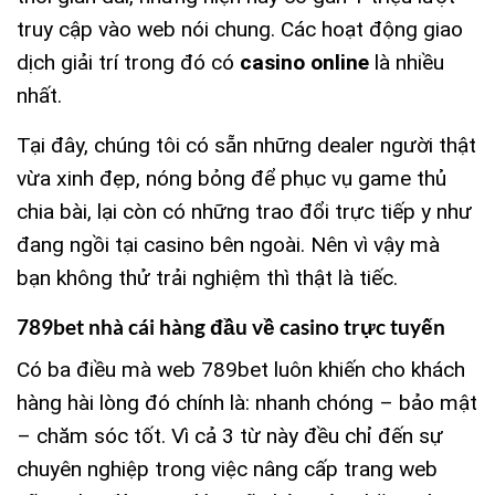
truy cập vào web nói chung. Các hoạt động giao
dịch giải trí trong đó có
casino online
là nhiều
nhất.
Tại đây, chúng tôi có sẵn những dealer người thật
vừa xinh đẹp, nóng bỏng để phục vụ game thủ
chia bài, lại còn có những trao đổi trực tiếp y như
đang ngồi tại casino bên ngoài. Nên vì vậy mà
bạn không thử trải nghiệm thì thật là tiếc.
789bet nhà cái hàng đầu về casino trực tuyến
Có ba điều mà web 789bet luôn khiến cho khách
hàng hài lòng đó chính là: nhanh chóng – bảo mật
– chăm sóc tốt. Vì cả 3 từ này đều chỉ đến sự
chuyên nghiệp trong việc nâng cấp trang web