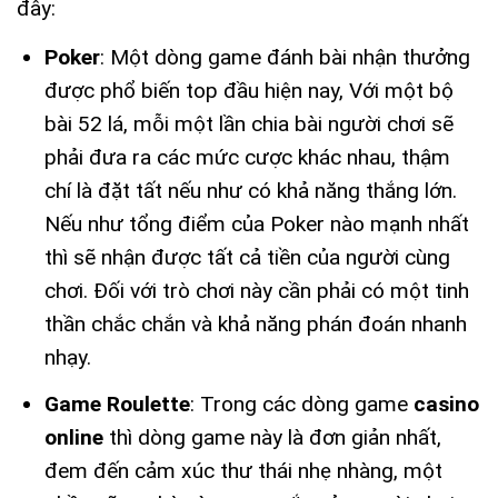
đây:
Poker
: Một dòng game đánh bài nhận thưởng
được phổ biến top đầu hiện nay, Với một bộ
bài 52 lá, mỗi một lần chia bài người chơi sẽ
phải đưa ra các mức cược khác nhau, thậm
chí là đặt tất nếu như có khả năng thắng lớn.
Nếu như tổng điểm của Poker nào mạnh nhất
thì sẽ nhận được tất cả tiền của người cùng
chơi. Đối với trò chơi này cần phải có một tinh
thần chắc chắn và khả năng phán đoán nhanh
nhạy.
Game Roulette
: Trong các dòng game
casino
online
thì dòng game này là đơn giản nhất,
đem đến cảm xúc thư thái nhẹ nhàng, một