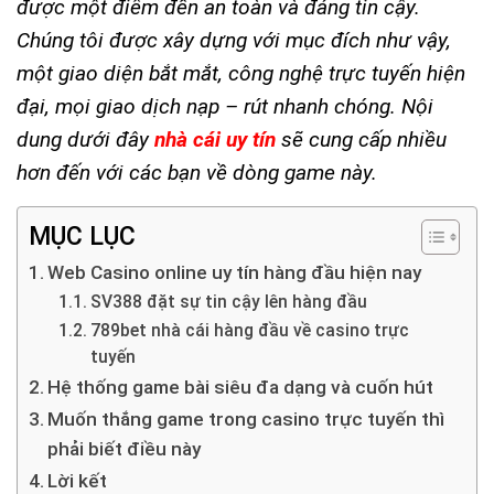
được một điểm đến an toàn và đáng tin cậy.
Chúng tôi được xây dựng với mục đích như vậy,
một giao diện bắt mắt, công nghệ trực tuyến hiện
đại, mọi giao dịch nạp – rút nhanh chóng. Nội
dung dưới đây
nhà cái uy tín
sẽ cung cấp nhiều
hơn đến với các bạn về dòng game này.
MỤC LỤC
Web Casino online uy tín hàng đầu hiện nay
SV388 đặt sự tin cậy lên hàng đầu
789bet nhà cái hàng đầu về casino trực
tuyến
Hệ thống game bài siêu đa dạng và cuốn hút
Muốn thắng game trong casino trực tuyến thì
phải biết điều này
Lời kết