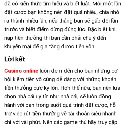
đã có kiến thức tìm hiểu và biết luật. Mỗi một lần
đặt cược bạn không nên đặt quá nhiều, chia nhỏ
ra thành nhiều lần, nếu thắng bạn sẽ gấp đôi lần
trước và biết điểm dừng đúng lúc. Đặc biệt khi
nạp tiền thưởng thì bạn cần phải chú ý đến
khuyến mại để gia tăng được tiền vốn.
Lời kết
Casino online
luôn đem đến cho bạn những cơ
hội kiếm tiền vô cùng dễ dàng với những khoản
tiền thưởng cực kỳ lớn. Hơn thế nữa, bạn nên lựa
chọn nhà cái uy tín như nhà cái, sẽ luôn đồng
hành với bạn trong suốt quá trình đặt cược, hỗ
trợ việc rút tiền thưởng về tài khoản siêu nhanh
chỉ với vài phút. Nên các game thủ hãy truy cập