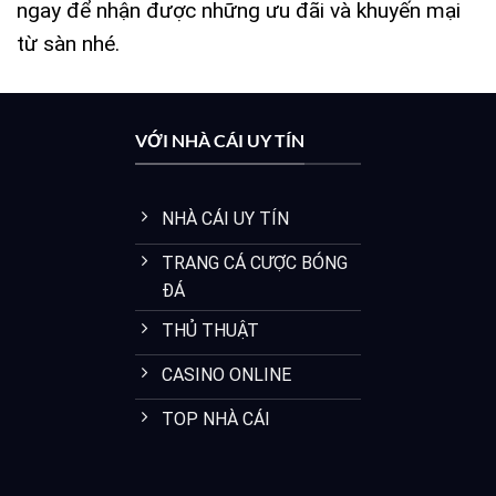
ngay để nhận được những ưu đãi và khuyến mại
từ sàn nhé.
VỚI NHÀ CÁI UY TÍN
NHÀ CÁI UY TÍN
TRANG CÁ CƯỢC BÓNG
ĐÁ
THỦ THUẬT
CASINO ONLINE
TOP NHÀ CÁI