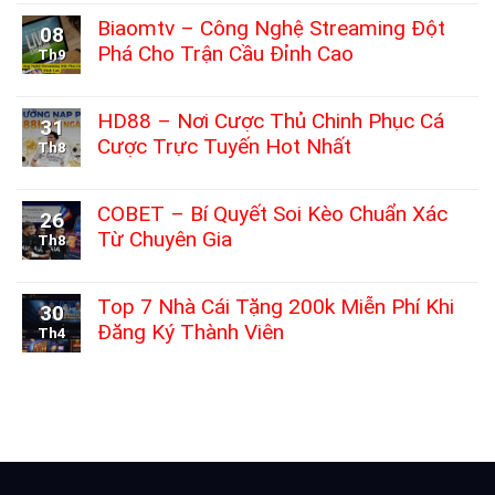
có
Tiếp
Game
Cái
bình
Biaomtv – Công Nghệ Streaming Đột
Mỗi
08
Thủ
Thái
luận
Ngày
Không
Phá Cho Trận Cầu Đỉnh Cao
Lan
Th9
ở
Thể
2025
3Bet
Không
Rời
Nổi
Nhà
có
Mắt
Bật
Cái
bình
HD88 – Nơi Cược Thủ Chinh Phục Cá
31
Với
Uy
luận
Kho
Cược Trực Tuyến Hot Nhất
Tín
Th8
ở
Game
Hay
Biaomtv
Không
Đa
Chỉ
–
có
Dạng
Là
Công
bình
COBET – Bí Quyết Soi Kèo Chuẩn Xác
26
Chiêu
Nghệ
luận
Trò
Từ Chuyên Gia
Streaming
Th8
ở
Lừa
Đột
HD88
Không
Đảo?
Phá
–
có
Cho
Nơi
bình
Top 7 Nhà Cái Tặng 200k Miễn Phí Khi
30
Trận
Cược
luận
Cầu
Đăng Ký Thành Viên
Thủ
Th4
ở
Đỉnh
Chinh
COBET
Không
Cao
Phục
–
có
Cá
Bí
bình
Cược
Quyết
luận
Trực
Soi
ở
Tuyến
Kèo
Top
Hot
Chuẩn
7
Nhất
Xác
Nhà
Từ