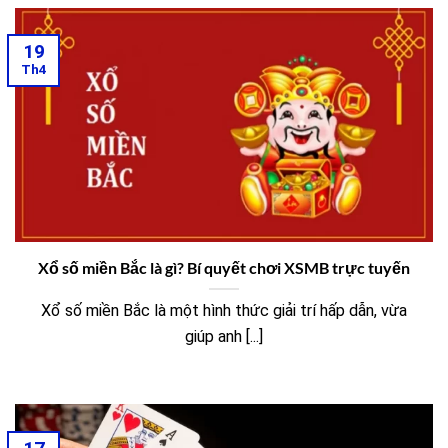
19
Th4
Xổ số miền Bắc là gì? Bí quyết chơi XSMB trực tuyến
Xổ số miền Bắc là một hình thức giải trí hấp dẫn, vừa
giúp anh [...]