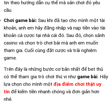
tin theo hướng dẫn cụ thể mà sân chơi đó yêu
cầu.
Chơi game bài:
Sau khi đã tạo cho mình một tài
khoản, anh em hãy đăng nhập và nạp tiền vào tài
khoản cá cược tại nhà cái đó. Sau đó, chọn sảnh
casino và chọn trò chơi bài mà anh em muốn
tham gia. Cuối cùng đặt cược và trải nghiệm
game.
Trên đây là những bước cơ bản nhất để bet thủ
có thể tham gia trò chơi thú vị như
game bài
. Hãy
lựa chọn cho mình một
địa điểm chơi thật uy
tín
để kiếm tiền nhanh chóng và đơn giản hơn
nhé.