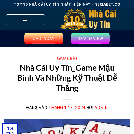
Bỏ
TOP 10 NHÀ CÁI UY TÍN NHẤT HIỆN NAY - NEXIABET.CO
qua
nội
dung
CHƠI NGAY
XEM REVIEW
GAME BÀI
Nhà Cái Uy Tín_Game Mậu
Binh Và Những Kỹ Thuật Dễ
Thắng
ĐĂNG VÀO
THÁNG 1 13, 2024
BỞI
ADMIN
13
Th1