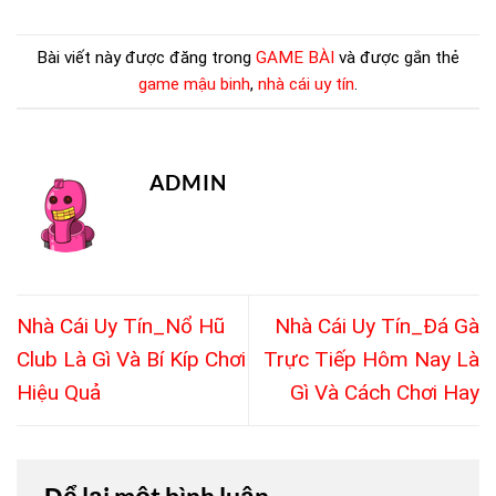
Bài viết này được đăng trong
GAME BÀI
và được gắn thẻ
game mậu binh
,
nhà cái uy tín
.
ADMIN
Nhà Cái Uy Tín_Nổ Hũ
Nhà Cái Uy Tín_Đá Gà
Club Là Gì Và Bí Kíp Chơi
Trực Tiếp Hôm Nay Là
Hiệu Quả
Gì Và Cách Chơi Hay
Để lại một bình luận