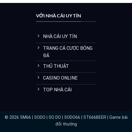
Hot
Chuẩn
7
Nhất
Xác
Nhà
Từ
Cái
VỚI NHÀ CÁI UY TÍN
Chuyên
Tặng
Gia
200k
Miễn
Phí
NHÀ CÁI UY TÍN
Khi
Đăng
Ký
TRANG CÁ CƯỢC BÓNG
Thành
ĐÁ
Viên
THỦ THUẬT
CASINO ONLINE
TOP NHÀ CÁI
© 2026
SM66
|
SODO
|
SO DO
|
SODO66
|
ST666BEER
|
Game bài
đổi thưởng