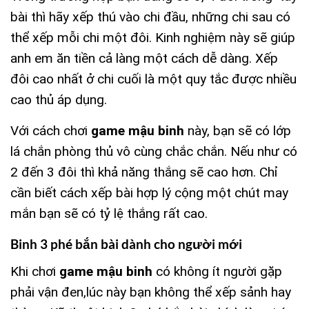
bài thì hãy xếp thú vào chi đầu, những chi sau có
thể xếp mỗi chi một đôi. Kinh nghiệm này sẽ giúp
anh em ăn tiền cả làng một cách dễ dàng. Xếp
đôi cao nhất ở chi cuối là một quy tắc được nhiều
cao thủ áp dụng.
Với cách chơi
game mậu binh
này, bạn sẽ có lớp
lá chắn phòng thủ vô cùng chắc chắn. Nếu như có
2 đến 3 đôi thì khả năng thắng sẽ cao hơn. Chỉ
cần biết cách xếp bài hợp lý cộng một chút may
mắn bạn sẽ có tỷ lệ thắng rất cao.
Binh 3 phé bắn bài dành cho người mới
Khi chơi
game mậu binh
có không ít người gặp
phải vận đen,lúc này bạn không thể xếp sảnh hay