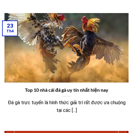
23
Th4
Top 10 nhà cái đá gà uy tín nhất hiện nay
Đá gà trực tuyến là hình thức giải trí rất được ưa chuộng
tại các [...]