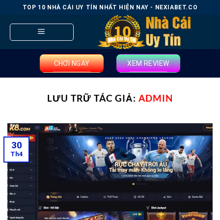
Bỏ
TOP 10 NHÀ CÁI UY TÍN NHẤT HIỆN NAY - NEXIABET.CO
qua
nội
dung
CHƠI NGAY
XEM REVIEW
LƯU TRỮ TÁC GIẢ:
ADMIN
30
Th4