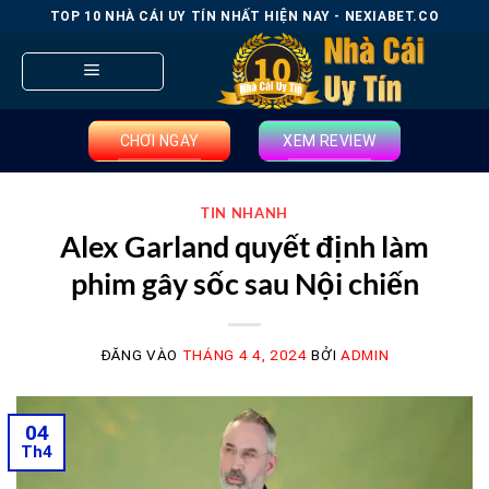
Bỏ
TOP 10 NHÀ CÁI UY TÍN NHẤT HIỆN NAY - NEXIABET.CO
qua
nội
dung
CHƠI NGAY
XEM REVIEW
TIN NHANH
Alex Garland quyết định làm
phim gây sốc sau Nội chiến
ĐĂNG VÀO
THÁNG 4 4, 2024
BỞI
ADMIN
04
Th4