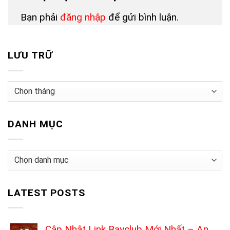
Bạn phải
đăng nhập
để gửi bình luận.
LƯU TRỮ
Lưu
trữ
DANH MỤC
Danh
mục
LATEST POSTS
Cập Nhật Link Bayclub Mới Nhất – An