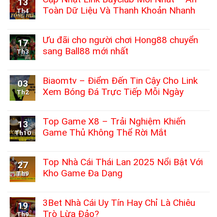
13
Toàn Dữ Liệu Và Thanh Khoản Nhanh
Th4
Không
có
bình
Ưu đãi cho người chơi Hong88 chuyển
17
luận
sang Ball88 mới nhất
Th3
ở
Cập
Không
Nhật
có
Link
bình
Biaomtv – Điểm Đến Tin Cậy Cho Link
03
Bayclub
luận
Xem Bóng Đá Trực Tiếp Mỗi Ngày
Mới
Th2
ở
Nhất
Ưu
Không
–
đãi
có
An
cho
bình
Top Game X8 – Trải Nghiệm Khiến
13
Toàn
người
luận
Dữ
Game Thủ Không Thể Rời Mắt
chơi
Th10
ở
Liệu
Hong88
Biaomtv
Không
Và
chuyển
–
có
Thanh
sang
Điểm
bình
Top Nhà Cái Thái Lan 2025 Nổi Bật Với
Khoản
27
Ball88
Đến
luận
Nhanh
mới
Kho Game Đa Dạng
Tin
Th9
ở
nhất
Cậy
Top
Không
Cho
Game
có
Link
X8
bình
3Bet Nhà Cái Uy Tín Hay Chỉ Là Chiêu
19
Xem
–
luận
Bóng
Trò Lừa Đảo?
Trải
Th9
ở