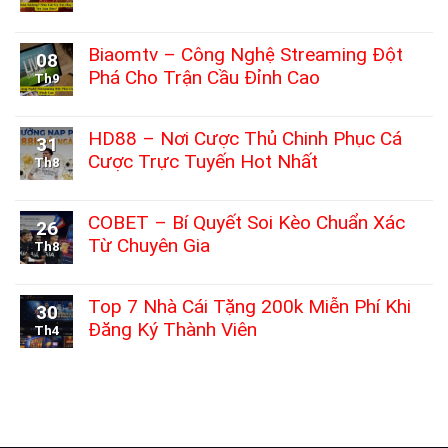
Đá
Nghiệm
Top
Không
Trực
Khiến
Nhà
có
Tiếp
Game
Cái
bình
Biaomtv – Công Nghệ Streaming Đột
Mỗi
08
Thủ
Thái
luận
Ngày
Không
Phá Cho Trận Cầu Đỉnh Cao
Lan
Th9
ở
Thể
2025
3Bet
Không
Rời
Nổi
Nhà
có
Mắt
Bật
Cái
bình
HD88 – Nơi Cược Thủ Chinh Phục Cá
31
Với
Uy
luận
Kho
Cược Trực Tuyến Hot Nhất
Tín
Th8
ở
Game
Hay
Biaomtv
Không
Đa
Chỉ
–
có
Dạng
Là
Công
bình
COBET – Bí Quyết Soi Kèo Chuẩn Xác
26
Chiêu
Nghệ
luận
Trò
Từ Chuyên Gia
Streaming
Th8
ở
Lừa
Đột
HD88
Không
Đảo?
Phá
–
có
Cho
Nơi
bình
Top 7 Nhà Cái Tặng 200k Miễn Phí Khi
30
Trận
Cược
luận
Cầu
Đăng Ký Thành Viên
Thủ
Th4
ở
Đỉnh
Chinh
COBET
Không
Cao
Phục
–
có
Cá
Bí
bình
Cược
Quyết
luận
Trực
Soi
ở
Tuyến
Kèo
Top
Hot
Chuẩn