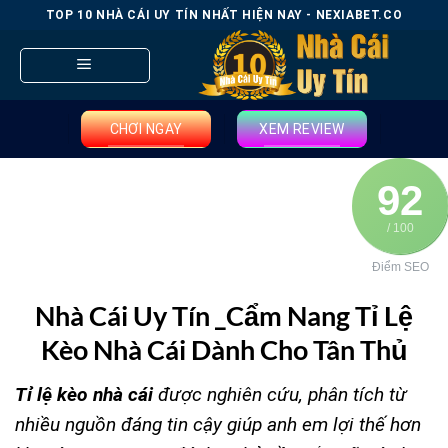
Bỏ
TOP 10 NHÀ CÁI UY TÍN NHẤT HIỆN NAY - NEXIABET.CO
qua
nội
dung
CHƠI NGAY
XEM REVIEW
92
/ 100
Điểm SEO
Nhà Cái Uy Tín _Cẩm Nang Tỉ Lệ
Kèo Nhà Cái Dành Cho Tân Thủ
Tỉ lệ kèo nhà cái
được nghiên cứu, phân tích từ
nhiều nguồn đáng tin cậy giúp anh em lợi thế hơn