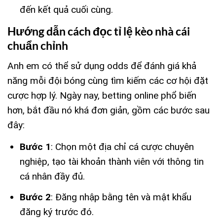
đến kết quả cuối cùng.
Hướng dẫn cách đọc tỉ lệ kèo nhà cái
chuẩn chỉnh
Anh em có thể sử dụng odds để đánh giá khả
năng mỗi đội bóng cùng tìm kiếm các cơ hội đặt
cược hợp lý. Ngày nay, betting online phổ biến
hơn, bắt đầu nó khá đơn giản, gồm các bước sau
đây:
Bước 1
: Chọn một địa chỉ cá cược chuyên
nghiệp, tạo tài khoản thành viên với thông tin
cá nhân đầy đủ.
Bước 2
: Đăng nhập bằng tên và mật khẩu
đăng ký trước đó.