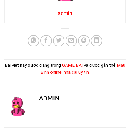
admin
Bài viết này được đăng trong
GAME BÀI
và được gắn thẻ
Mậu
Binh online
,
nhà cái uy tín
.
ADMIN