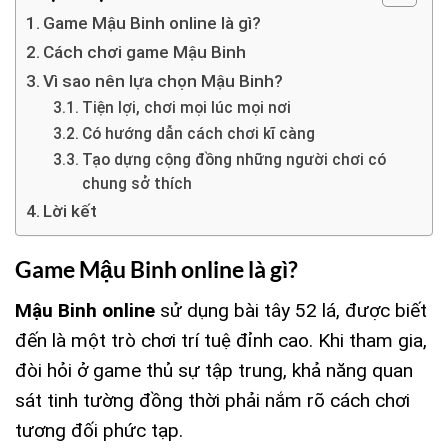
Game Mậu Binh online là gì?
Cách chơi game Mậu Binh
Vì sao nên lựa chọn Mậu Binh?
Tiện lợi, chơi mọi lúc mọi nơi
Có hướng dẫn cách chơi kĩ càng
Tạo dựng cộng đồng những người chơi có
chung sở thích
Lời kết
Game Mậu Binh online là gì?
Mậu Binh online
sử dụng bài tây 52 lá, được biết
đến là một trò chơi trí tuệ đỉnh cao. Khi tham gia,
đòi hỏi ở game thủ sự tập trung, khả năng quan
sát tinh tường đồng thời phải nắm rõ cách chơi
tương đối phức tạp.