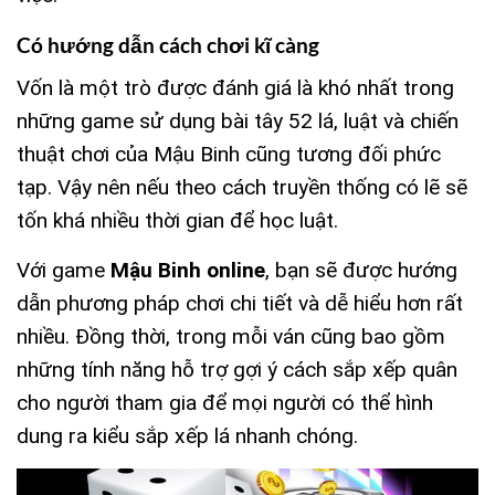
Có hướng dẫn cách chơi kĩ càng
Vốn là một trò được đánh giá là khó nhất trong
những game sử dụng bài tây 52 lá, luật và chiến
thuật chơi của Mậu Binh cũng tương đối phức
tạp. Vậy nên nếu theo cách truyền thống có lẽ sẽ
tốn khá nhiều thời gian để học luật.
Với game
Mậu Binh online
, bạn sẽ được hướng
dẫn phương pháp chơi chi tiết và dễ hiểu hơn rất
nhiều. Đồng thời, trong mỗi ván cũng bao gồm
những tính năng hỗ trợ gợi ý cách sắp xếp quân
cho người tham gia để mọi người có thể hình
dung ra kiểu sắp xếp lá nhanh chóng.