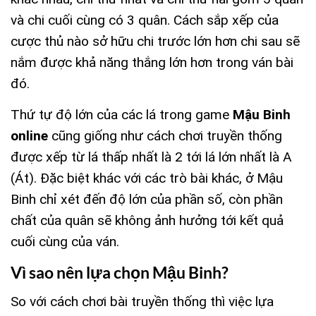
và chi cuối cùng có 3 quân. Cách sắp xếp của
cược thủ nào sở hữu chi trước lớn hơn chi sau sẽ
nắm được khả năng thắng lớn hơn trong ván bài
đó.
Thứ tự độ lớn của các lá trong game
Mậu Binh
online
cũng giống như cách chơi truyền thống
được xếp từ lá thấp nhất là 2 tới lá lớn nhất là A
(Át). Đặc biệt khác với các trò bài khác, ở Mậu
Binh chỉ xét đến độ lớn của phần số, còn phần
chất của quân sẽ không ảnh hưởng tới kết quả
cuối cùng của ván.
Vì sao nên lựa chọn Mậu Binh?
So với cách chơi bài truyền thống thì việc lựa