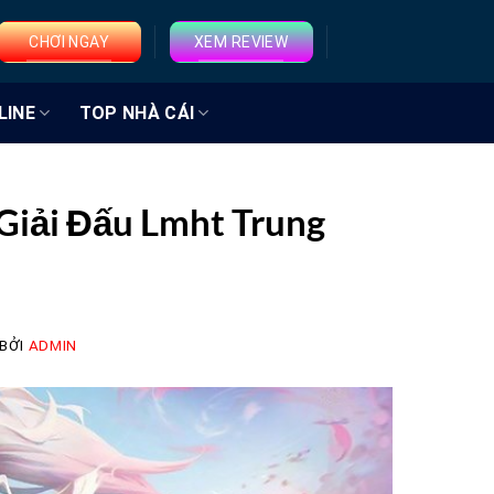
CHƠI NGAY
XEM REVIEW
LINE
TOP NHÀ CÁI
Giải Đấu Lmht Trung
BỞI
ADMIN