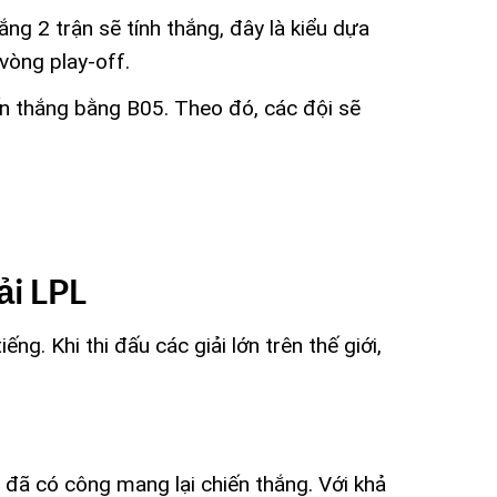
ắng 2 trận sẽ tính thắng, đây là kiểu dựa
vòng play-off.
iến thắng bằng B05. Theo đó, các đội sẽ
ải LPL
iếng. Khi thi đấu các giải lớn trên thế giới,
:
 đã có công mang lại chiến thắng. Với khả