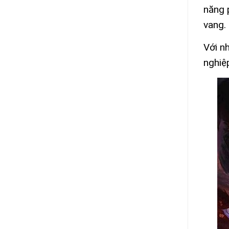
năng 
vang.
Với n
nghiệ