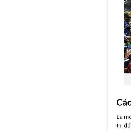
Soi
có
Hot
Kèo
bình
Nhất
Chuẩn
luận
Xác
ở
Từ
Top
Chuyên
7
Gia
Nhà
Cái
Tặng
200k
Miễn
Phí
Khi
Đăng
Ký
Thành
Viên
Các
Là mộ
thi đấ