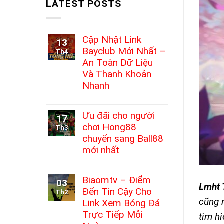
LATEST POSTS
Cập Nhật Link
13
Bayclub Mới Nhất –
Th4
An Toàn Dữ Liệu
Và Thanh Khoản
Nhanh
Không
có
bình
Ưu đãi cho người
17
luận
chơi Hong88
Th3
ở
chuyển sang Ball88
Cập
Nhật
mới nhất
Link
Bayclub
Không
Mới
có
Nhất
bình
Biaomtv – Điểm
03
Lmht 
–
luận
Đến Tin Cậy Cho
Th2
An
ở
cũng 
Toàn
Link Xem Bóng Đá
Ưu
Dữ
đãi
Trực Tiếp Mỗi
tìm hi
Liệu
cho