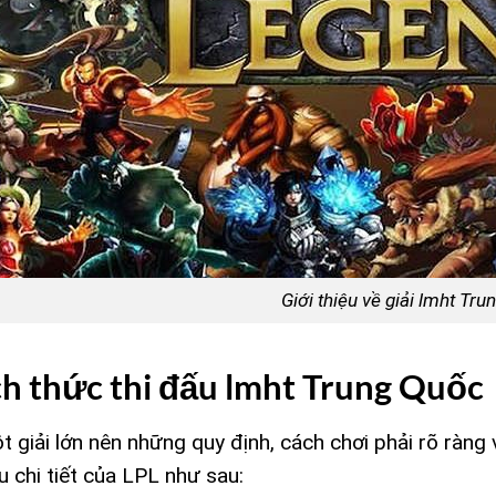
Giới thiệu về giải lmht Tr
h thức thi đấu lmht Trung Quốc
t giải lớn nên những quy định, cách chơi phải rõ ràng 
u chi tiết của LPL như sau: