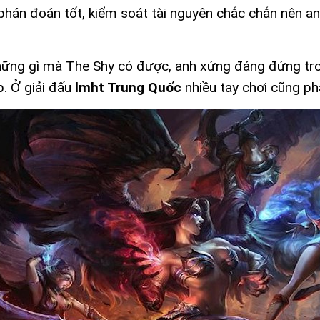
phán đoán tốt, kiểm soát tài nguyên chắc chắn nên a
hững gì mà The Shy có được, anh xứng đáng đứng tro
p. Ở giải đấu
lmht Trung Quốc
nhiều tay chơi cũng ph