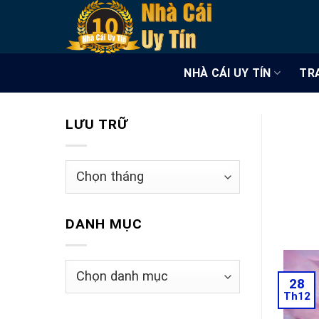
Bỏ
qua
nội
dung
NHÀ CÁI UY TÍN
TR
LƯU TRỮ
Lưu
trữ
DANH MỤC
Danh
28
mục
Th12