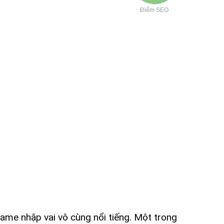
Điểm SEO
me nhập vai vô cùng nổi tiếng. Một trong