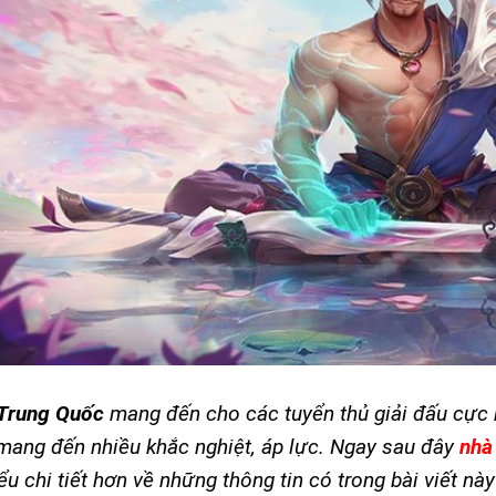
Trung Quốc
mang đến cho các tuyển thủ giải đấu cực 
mang đến nhiều khắc nghiệt, áp lực. Ngay sau đây
nhà 
ểu chi tiết hơn về những thông tin có trong bài viết này