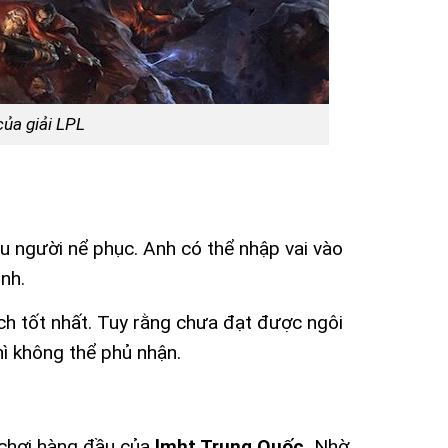
của giải LPL
u người nể phục. Anh có thể nhập vai vào
nh.
ch tốt nhất. Tuy rằng chưa đạt được ngôi
ì không thể phủ nhận.
y chơi hàng đầu của
lmht Trung Quốc.
Nhờ