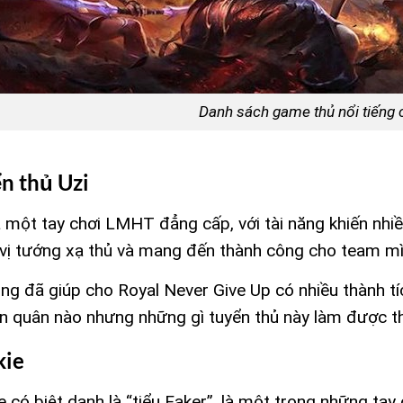
Danh sách game thủ nổi tiếng 
n thủ Uzi
à một tay chơi LMHT đẳng cấp, với tài năng khiến nhiề
 vị tướng xạ thủ và mang đến thành công cho team mì
ũng đã giúp cho Royal Never Give Up có nhiều thành tí
án quân nào nhưng những gì tuyển thủ này làm được th
kie
e có biệt danh là “tiểu Faker”, là một trong những ta