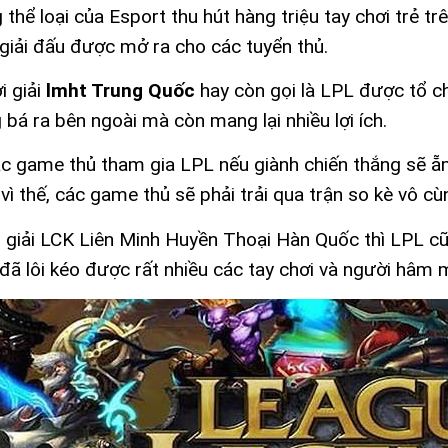
thể loại của Esport thu hút hàng triệu tay chơi trẻ trê
 giải đấu được mở ra cho các tuyển thủ.
i giải
lmht Trung Quốc
hay còn gọi là LPL được tổ c
 bá ra bên ngoài mà còn mang lại nhiều lợi ích.
ác game thủ tham gia LPL nếu giành chiến thắng sẽ ẵ
vì thế, các game thủ sẽ phải trải qua trận so kè vô cù
i giải LCK Liên Minh Huyền Thoại Hàn Quốc thì LPL c
đã lôi kéo được rất nhiều các tay chơi và người hâm m