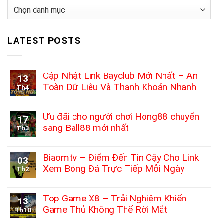
Danh
mục
LATEST POSTS
Cập Nhật Link Bayclub Mới Nhất – An
13
Toàn Dữ Liệu Và Thanh Khoản Nhanh
Th4
Không
có
bình
Ưu đãi cho người chơi Hong88 chuyển
17
luận
sang Ball88 mới nhất
Th3
ở
Cập
Không
Nhật
có
Link
bình
Biaomtv – Điểm Đến Tin Cậy Cho Link
03
Bayclub
luận
Xem Bóng Đá Trực Tiếp Mỗi Ngày
Mới
Th2
ở
Nhất
Ưu
Không
–
đãi
có
An
cho
bình
Top Game X8 – Trải Nghiệm Khiến
13
Toàn
người
luận
Dữ
Game Thủ Không Thể Rời Mắt
chơi
Th10
ở
Liệu
Hong88