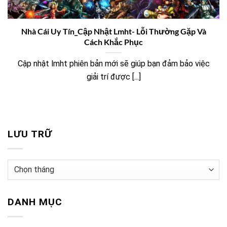
Nhà Cái Uy Tín_Cập Nhật Lmht- Lỗi Thường Gặp Và
Cách Khắc Phục
Cập nhật lmht phiên bản mới sẽ giúp bạn đảm bảo việc
giải trí được [...]
LƯU TRỮ
Lưu
trữ
DANH MỤC