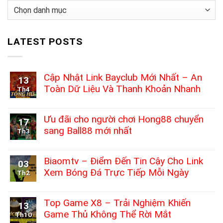
Danh
mục
LATEST POSTS
Cập Nhật Link Bayclub Mới Nhất – An
13
Toàn Dữ Liệu Và Thanh Khoản Nhanh
Th4
Không
có
bình
Ưu đãi cho người chơi Hong88 chuyển
17
luận
sang Ball88 mới nhất
Th3
ở
Cập
Không
Nhật
có
Link
bình
Biaomtv – Điểm Đến Tin Cậy Cho Link
03
Bayclub
luận
Xem Bóng Đá Trực Tiếp Mỗi Ngày
Mới
Th2
ở
Nhất
Ưu
Không
–
đãi
có
An
cho
bình
Top Game X8 – Trải Nghiệm Khiến
13
Toàn
người
luận
Dữ
Game Thủ Không Thể Rời Mắt
chơi
Th10
ở
Liệu
Hong88