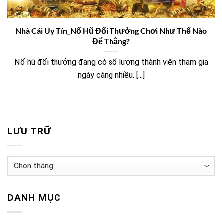
Nhà Cái Uy Tín_Nổ Hũ Đổi Thưởng Chơi Như Thế Nào
Để Thắng?
Nổ hũ đổi thưởng đang có số lượng thành viên tham gia
ngày càng nhiều. [...]
LƯU TRỮ
Lưu
trữ
DANH MỤC