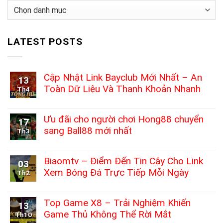
Danh
mục
LATEST POSTS
Cập Nhật Link Bayclub Mới Nhất – An
13
Toàn Dữ Liệu Và Thanh Khoản Nhanh
Th4
Không
có
bình
Ưu đãi cho người chơi Hong88 chuyển
17
luận
sang Ball88 mới nhất
Th3
ở
Cập
Không
Nhật
có
Link
bình
Biaomtv – Điểm Đến Tin Cậy Cho Link
03
Bayclub
luận
Xem Bóng Đá Trực Tiếp Mỗi Ngày
Mới
Th2
ở
Nhất
Ưu
Không
–
đãi
có
An
cho
bình
Top Game X8 – Trải Nghiệm Khiến
13
Toàn
người
luận
Dữ
Game Thủ Không Thể Rời Mắt
chơi
Th10
ở
Liệu
Hong88