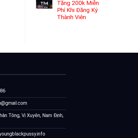
Chinh
Tặng 200k Miễn
Th4
ở
Phục
Phí Khi Đăng Ký
COBET
Cá
–
Cược
Thành Viên
Bí
Trực
Quyết
Không
Tuyến
Soi
có
Hot
Kèo
bình
Nhất
Chuẩn
luận
Xác
ở
Từ
Top
Chuyên
7
Gia
Nhà
Cái
Tặng
200k
Miễn
Phí
Khi
686
Đăng
Ký
in@gmail.com
Thành
Viên
hân Tông, Vị Xuyên, Nam Định,
oungblackpussy.info