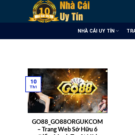
Bỏ
qua
nội
dung
NHÀ CÁI UY TÍN
TR
10
Th1
GO88_GO88ORGUKCOM
– Trang Web Sở Hữu 6