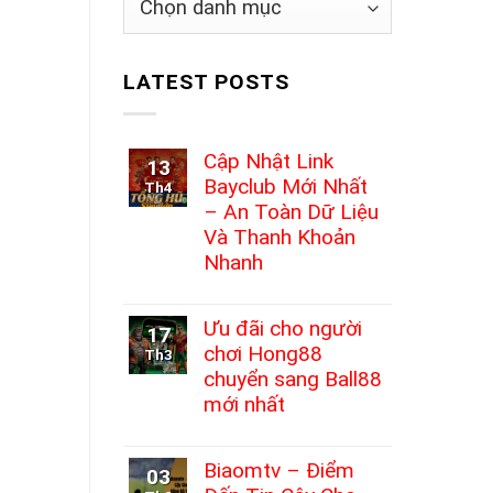
mục
LATEST POSTS
Cập Nhật Link
13
Bayclub Mới Nhất
Th4
– An Toàn Dữ Liệu
Và Thanh Khoản
Nhanh
Không
có
bình
Ưu đãi cho người
17
luận
chơi Hong88
Th3
ở
chuyển sang Ball88
Cập
Nhật
mới nhất
Link
Bayclub
Không
Mới
có
Nhất
bình
Biaomtv – Điểm
03
–
luận