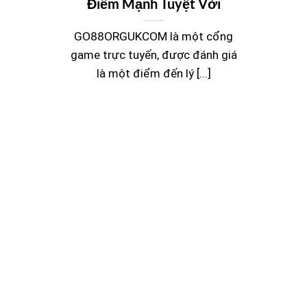
Điểm Mạnh Tuyệt Vời
GO88ORGUKCOM là một cổng
game trực tuyến, được đánh giá
là một điểm đến lý [...]