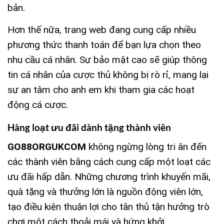
bản.
Hơn thế nữa, trang web đang cung cấp nhiều
phương thức thanh toán để bạn lựa chọn theo
nhu cầu cá nhân. Sự bảo mật cao sẽ giúp thông
tin cá nhân của cược thủ không bị rò rỉ, mang lại
sự an tâm cho anh em khi tham gia các hoạt
động cá cược.
Hàng loạt ưu đãi dành tặng thành viên
GO88ORGUKCOM
không ngừng lòng tri ân đến
các thành viên bằng cách cung cấp một loạt các
ưu đãi hấp dẫn. Những chương trình khuyến mãi,
quà tặng và thưởng lớn là nguồn động viên lớn,
tạo điều kiện thuận lợi cho tân thủ tận hưởng trò
chơi một cách thoải mái và hứng khởi.