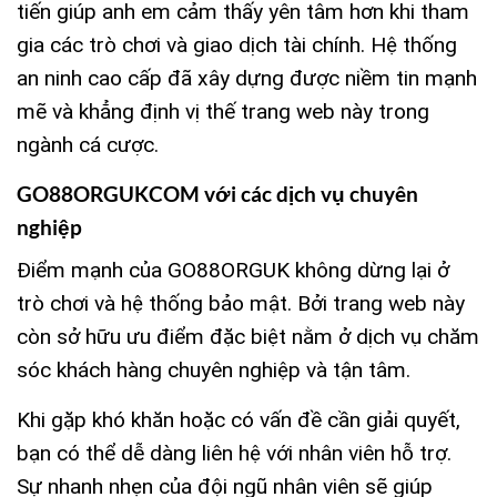
tiến giúp anh em cảm thấy yên tâm hơn khi tham
gia các trò chơi và giao dịch tài chính. Hệ thống
an ninh cao cấp đã xây dựng được niềm tin mạnh
mẽ và khẳng định vị thế trang web này trong
ngành cá cược.
GO88ORGUKCOM với các dịch vụ chuyên
nghiệp
Điểm mạnh của GO88ORGUK không dừng lại ở
trò chơi và hệ thống bảo mật. Bởi trang web này
còn sở hữu ưu điểm đặc biệt nằm ở dịch vụ chăm
sóc khách hàng chuyên nghiệp và tận tâm.
Khi gặp khó khăn hoặc có vấn đề cần giải quyết,
bạn có thể dễ dàng liên hệ với nhân viên hỗ trợ.
Sự nhanh nhẹn của đội ngũ nhân viên sẽ giúp