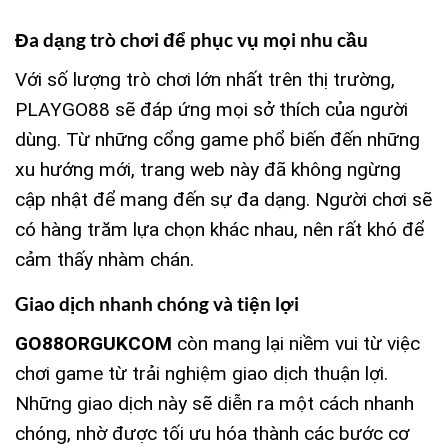
Đa dạng trò chơi để phục vụ mọi nhu cầu
Với số lượng trò chơi lớn nhất trên thị trường,
PLAYGO88 sẽ đáp ứng mọi sở thích của người
dùng. Từ những cổng game phổ biến đến những
xu hướng mới, trang web này đã không ngừng
cập nhật để mang đến sự đa dạng. Người chơi sẽ
có hàng trăm lựa chọn khác nhau, nên rất khó để
cảm thấy nhàm chán.
Giao dịch nhanh chóng và tiện lợi
GO88ORGUKCOM
còn mang lại niềm vui từ việc
chơi game từ trải nghiệm giao dịch thuận lợi.
Những giao dịch này sẽ diễn ra một cách nhanh
chóng, nhờ được tối ưu hóa thành các bước cơ