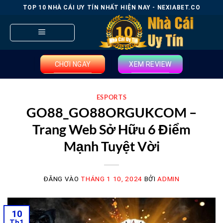
Bỏ
TOP 10 NHÀ CÁI UY TÍN NHẤT HIỆN NAY - NEXIABET.CO
qua
nội
dung
CHƠI NGAY
XEM REVIEW
ESPORTS
GO88_GO88ORGUKCOM –
Trang Web Sở Hữu 6 Điểm
Mạnh Tuyệt Vời
ĐĂNG VÀO
THÁNG 1 10, 2024
BỞI
ADMIN
10
Th1