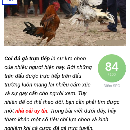
Coi đá gà trực tiếp
là sự lựa chọn
84
của nhiều người hiện nay. Bởi những
trận đấu được trực tiếp trên đấu
/ 100
trường luôn mang lại nhiều cảm xúc
Điểm SEO
và sự gay cấn cho người xem. Tuy
nhiên để có thể theo dõi, bạn cần phải tìm được
một
nhà cái uy tín
. Trong bài viết dưới đây, hãy
tham khảo một số tiêu chí lựa chọn và kinh
nghiệm khi cá cược đá gà trực tuyến.