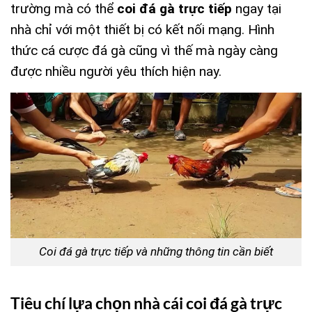
trường mà có thể
coi đá gà trực tiếp
ngay tại
nhà chỉ với một thiết bị có kết nối mạng. Hình
thức cá cược đá gà cũng vì thế mà ngày càng
được nhiều người yêu thích hiện nay.
Coi đá gà trực tiếp và những thông tin cần biết
Tiêu chí lựa chọn nhà cái coi đá gà trực