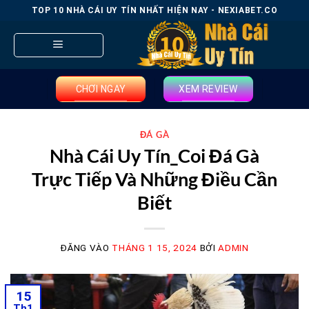
Bỏ
TOP 10 NHÀ CÁI UY TÍN NHẤT HIỆN NAY - NEXIABET.CO
qua
nội
dung
CHƠI NGAY
XEM REVIEW
ĐÁ GÀ
Nhà Cái Uy Tín_Coi Đá Gà
Trực Tiếp Và Những Điều Cần
Biết
ĐĂNG VÀO
THÁNG 1 15, 2024
BỞI
ADMIN
15
Th1