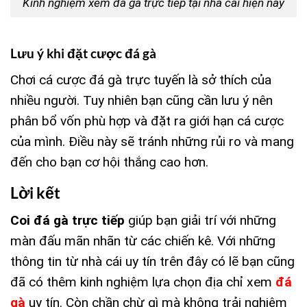
Kinh nghiệm xem đá gà trực tiếp tại nhà cái hiện nay
Lưu ý khi đặt cược đá gà
Chơi cá cược đá gà trực tuyến là sở thích của
nhiều người. Tuy nhiên bạn cũng cần lưu ý nên
phân bổ vốn phù hợp và đặt ra giới hạn cá cược
của mình. Điều này sẽ tránh những rủi ro và mang
đến cho bạn cơ hội thắng cao hơn.
Lời kết
Coi đá gà trực tiếp
giúp bạn giải trí với những
màn đấu mãn nhãn từ các chiến kê. Với những
thông tin từ nhà cái uy tín trên đây có lẽ bạn cũng
đã có thêm kinh nghiệm lựa chọn địa chỉ xem
đá
gà
uy tín. Còn chần chừ gì mà không trải nghiệm