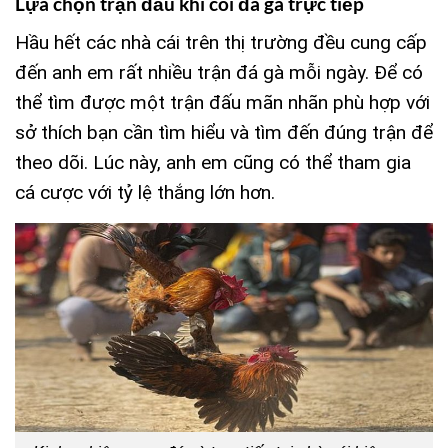
Lựa chọn trận đấu khi coi đá gà trực tiếp
Hầu hết các nhà cái trên thị trường đều cung cấp
đến anh em rất nhiều trận đá gà mỗi ngày. Để có
thể tìm được một trận đấu mãn nhãn phù hợp với
sở thích bạn cần tìm hiểu và tìm đến đúng trận để
theo dõi. Lúc này, anh em cũng có thể tham gia
cá cược với tỷ lệ thắng lớn hơn.