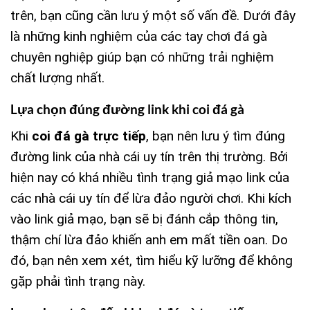
trên, bạn cũng cần lưu ý một số vấn đề. Dưới đây
là những kinh nghiệm của các tay chơi đá gà
chuyên nghiệp giúp bạn có những trải nghiệm
chất lượng nhất.
Lựa chọn đúng đường link khi coi đá gà
Khi
coi đá gà trực tiếp
, bạn nên lưu ý tìm đúng
đường link của nhà cái uy tín trên thị trường. Bởi
hiện nay có khá nhiều tình trạng giả mạo link của
các nhà cái uy tín để lừa đảo người chơi. Khi kích
vào link giả mạo, bạn sẽ bị đánh cắp thông tin,
thậm chí lừa đảo khiến anh em mất tiền oan. Do
đó, bạn nên xem xét, tìm hiểu kỹ lưỡng để không
gặp phải tình trạng này.