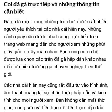
Coi đá gà trực tiếp và những thông tin
cần biết
Đá gà là một trong những trò chơi được rất nhiều
người yêu thích tại các nhà cái hiện nay. Những
cảnh quay cận được phát sóng trực tiếp trên
trang web mang đến cho người xem những phút
giây giải trí đầy mãn nhãn. Bạn cũng có cơ hội
được lựa chọn các trận đá gà hấp dẫn khác nhau
đến từ nhiều trường gà chuyên nghiệp trên thế
giới.
Các nhà cái hiện nay cũng rất đầu tư vào hình ảnh,
âm thanh mang lại sự chân thực, hấp dẫn và kịch
tính cho mọi người xem. Bạn không cần mất thời
gian, công sức và tiền bạc để đến trực tiếp đấu