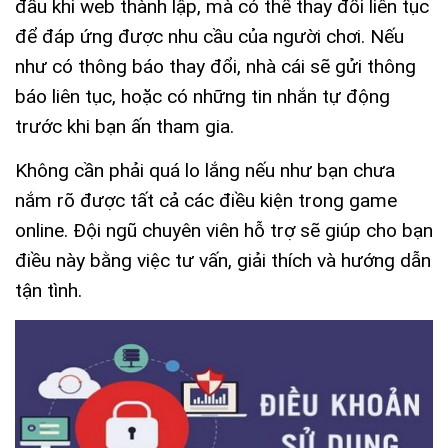
đầu khi web thành lập, mà có thể thay đổi liên tục
để đáp ứng được nhu cầu của người chơi. Nếu
như có thông báo thay đổi, nhà cái sẽ gửi thông
báo liên tục, hoặc có những tin nhắn tự động
trước khi bạn ấn tham gia.
Không cần phải quá lo lắng nếu như bạn chưa
nắm rõ được tất cả các điều kiện trong game
online. Đội ngũ chuyên viên hỗ trợ sẽ giúp cho bạn
điều này bằng việc tư vấn, giải thích và hướng dẫn
tận tình.