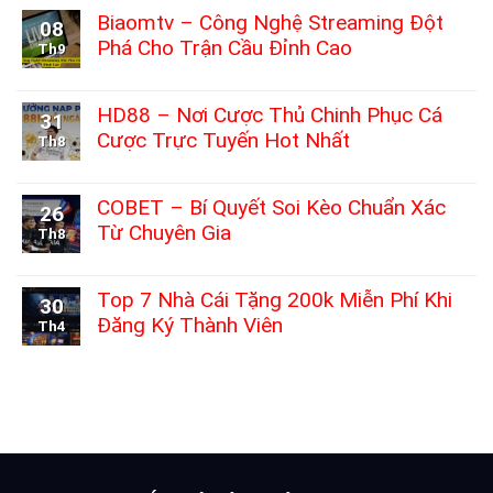
Tiếp
Game
Cái
bình
Biaomtv – Công Nghệ Streaming Đột
Mỗi
08
Thủ
Thái
luận
Ngày
Không
Phá Cho Trận Cầu Đỉnh Cao
Lan
Th9
ở
Thể
2025
3Bet
Không
Rời
Nổi
Nhà
có
Mắt
Bật
Cái
bình
HD88 – Nơi Cược Thủ Chinh Phục Cá
31
Với
Uy
luận
Kho
Cược Trực Tuyến Hot Nhất
Tín
Th8
ở
Game
Hay
Biaomtv
Không
Đa
Chỉ
–
có
Dạng
Là
Công
bình
COBET – Bí Quyết Soi Kèo Chuẩn Xác
26
Chiêu
Nghệ
luận
Trò
Từ Chuyên Gia
Streaming
Th8
ở
Lừa
Đột
HD88
Không
Đảo?
Phá
–
có
Cho
Nơi
bình
Top 7 Nhà Cái Tặng 200k Miễn Phí Khi
30
Trận
Cược
luận
Cầu
Đăng Ký Thành Viên
Thủ
Th4
ở
Đỉnh
Chinh
COBET
Không
Cao
Phục
–
có
Cá
Bí
bình
Cược
Quyết
luận
Trực
Soi
ở
Tuyến
Kèo
Top
Hot
Chuẩn
7
Nhất
Xác
Nhà
Từ
Cái