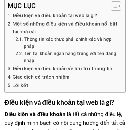
MỤC LỤC
Điều kiện và điều khoản tại web là gì?
Một số những điều kiện và điều khoản nổi bật
tại nhà cái
Thông tin xác thực phải chính xác và hợp
pháp
Tên tài khoản ngân hàng trùng với tên đăng
nhập
Điều kiện và điều khoản về lưu trữ thông tin
Giao dịch có trách nhiệm
Lời kết
Điều kiện và điều khoản tại web là gì?
Điều kiện và điều khoản
là tất cả những điều lệ,
quy định minh bạch có nội dung hướng đến tất cả