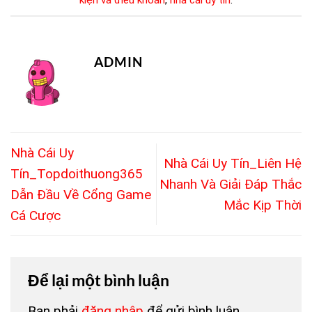
kiện và điều khoản
,
nhà cái uy tín
.
ADMIN
Nhà Cái Uy
Nhà Cái Uy Tín_Liên Hệ
Tín_Topdoithuong365
Nhanh Và Giải Đáp Thắc
Dẫn Đầu Về Cổng Game
Mắc Kịp Thời
Cá Cược
Để lại một bình luận
Bạn phải
đăng nhập
để gửi bình luận.