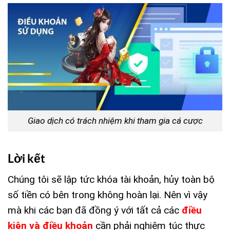
Giao dịch có trách nhiệm khi tham gia cá cược
Lời kết
Chúng tôi sẽ lập tức khóa tài khoản, hủy toàn bộ
số tiền có bên trong không hoàn lại. Nên vì vậy
mà khi các bạn đã đồng ý với tất cả các
điều
kiện và điều khoản
cần phải nghiêm túc thực