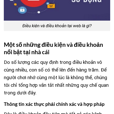
Điều kiện và điều khoản tại web là gì?
Một số những điều kiện và điều khoản
nổi bật tại nhà cái
Do số lượng các quy định trong điều khoản vô
cùng nhiều, con số có thể lên đến hàng trăm. Để
người chơi nhớ cùng một lúc là không thể, chúng
tôi chỉ tổng hợp vắn tắt nhất những quy chế quan
trọng dưới đây.
Thông tin xác thực phải chính xác và hợp pháp