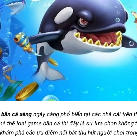
bắn cá xèng
ngày càng phổ biến tại các nhà cái trên 
ê thể loại game bắn cá thì đây là sự lựa chọn không 
khám phá các ưu điểm nổi bật thu hút người chơi trong