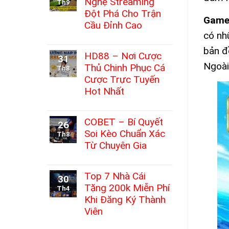
Nghệ Streaming
Th9
ở
Nổi
Đột Phá Cho Trận
3Bet
Bật
Game
Nhà
Với
Cầu Đỉnh Cao
Cái
Kho
có nh
Uy
Không
Game
Tín
có
Đa
bản đ
Hay
bình
HD88 – Nơi Cược
Dạng
31
Chỉ
luận
Ngoài
Thủ Chinh Phục Cá
Th8
Là
ở
Chiêu
Cược Trực Tuyến
Biaomtv
Trò
–
Hot Nhất
Lừa
Công
Đảo?
Nghệ
Không
Streaming
có
Đột
bình
COBET – Bí Quyết
26
Phá
luận
Soi Kèo Chuẩn Xác
Th8
Cho
ở
Trận
Từ Chuyên Gia
HD88
Cầu
–
Không
Đỉnh
Nơi
có
Cao
Cược
bình
Top 7 Nhà Cái
Thủ
30
luận
Chinh
Tặng 200k Miễn Phí
Th4
ở
Phục
Khi Đăng Ký Thành
COBET
Cá
–
Cược
Viên
Bí
Trực
Quyết
Không
Tuyến