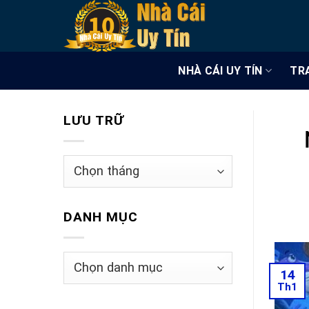
Bỏ
qua
nội
dung
NHÀ CÁI UY TÍN
TR
LƯU TRỮ
Lưu
trữ
DANH MỤC
Danh
14
mục
Th1