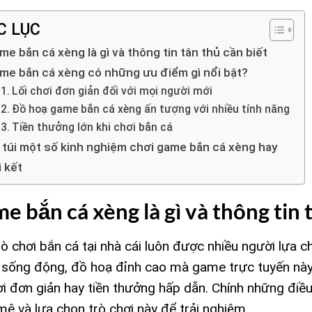
C LỤC
me bắn cá xèng là gì và thông tin tân thủ cần biết
me bắn cá xèng có những ưu điểm gì nổi bật?
Lối chơi đơn giản đối với mọi người mới
Đồ hoạ game bắn cá xèng ấn tượng với nhiều tính năng
Tiền thưởng lớn khi chơi bắn cá
 túi một số kinh nghiệm chơi game bắn cá xèng hay
i kết
e bắn cá xèng là gì và thông tin 
ò chơi bắn cá tại nhà cái luôn được nhiều người lựa ch
 sống động, đồ hoạ đỉnh cao mà game trực tuyến này 
hơi đơn giản hay tiền thưởng hấp dẫn. Chính những điề
ê và lựa chọn trò chơi này để trải nghiệm.