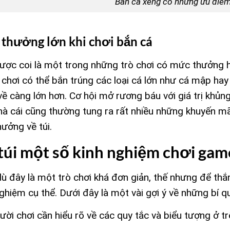
Bắn cá xèng có những ưu điểm 
 thưởng lớn khi chơi bắn cá
ược coi là một trong những trò chơi có mức thưởng hấp
 chơi có thể bắn trúng các loại cá lớn như cá mập hay 
về càng lớn hơn. Cơ hội mở rương báu với giá trị khủn
hà cái cũng thường tung ra rất nhiều những khuyến m
hưởng về túi.
túi một số kinh nghiệm chơi gam
ù đây là một trò chơi khá đơn giản, thế nhưng để thắ
nghiệm cụ thể. Dưới đây là một vài gợi ý về những bí 
ười chơi cần hiểu rõ về các quy tắc và biểu tượng ở tr