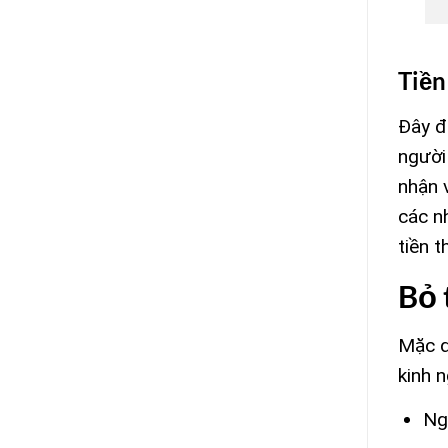
Tiền
Đây đ
người
nhận 
các n
tiền t
Bỏ 
Mặc d
kinh 
Ng