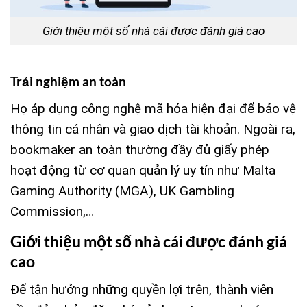
Giới thiệu một số nhà cái được đánh giá cao
Trải nghiệm an toàn
Họ áp dụng công nghệ mã hóa hiện đại để bảo vệ
thông tin cá nhân và giao dịch tài khoản. Ngoài ra,
bookmaker an toàn thường đầy đủ giấy phép
hoạt động từ cơ quan quản lý uy tín như Malta
Gaming Authority (MGA), UK Gambling
Commission,…
Giới thiệu một số nhà cái được đánh giá
cao
Để tận hưởng những quyền lợi trên, thành viên