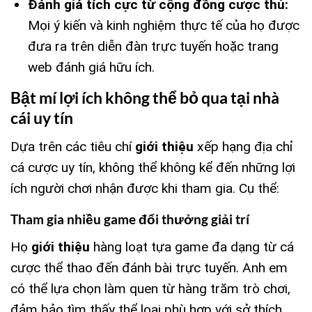
Đánh giá tích cực từ cộng đồng cược thủ:
Mọi ý kiến và kinh nghiệm thực tế của họ được
đưa ra trên diễn đàn trực tuyến hoặc trang
web đánh giá hữu ích.
Bật mí lợi ích không thể bỏ qua tại nhà
cái uy tín
Dựa trên các tiêu chí
giới thiệu
xếp hạng địa chỉ
cá cược uy tín, không thể không kể đến những lợi
ích người chơi nhận được khi tham gia. Cụ thể:
Tham gia nhiều game đổi thưởng giải trí
Họ
giới thiệu
hàng loạt tựa game đa dạng từ cá
cược thể thao đến đánh bài trực tuyến. Anh em
có thể lựa chọn làm quen từ hàng trăm trò chơi,
đảm bảo tìm thấy thể loại phù hợp với sở thích,