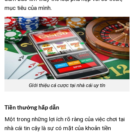
mục tiêu của mình.
GIới thiệu cá cược tại nhà cái uy tín
Tiền thưởng hấp dẫn
Một trong những lợi ích rõ ràng của việc chơi tại
nhà cái tin cậy là sự có mặt của khoản tiền