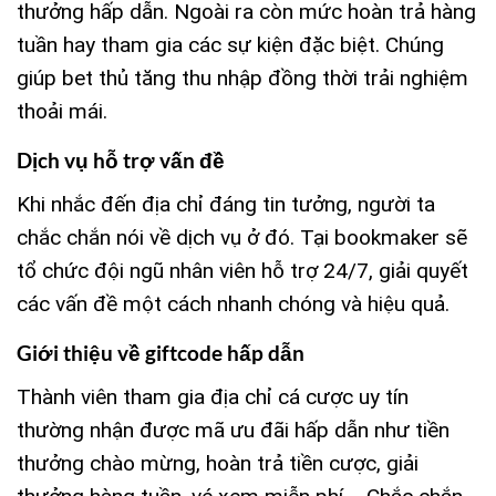
thưởng hấp dẫn. Ngoài ra còn mức hoàn trả hàng
tuần hay tham gia các sự kiện đặc biệt. Chúng
giúp bet thủ tăng thu nhập đồng thời trải nghiệm
thoải mái.
Dịch vụ hỗ trợ vấn đề
Khi nhắc đến địa chỉ đáng tin tưởng, người ta
chắc chắn nói về dịch vụ ở đó. Tại bookmaker sẽ
tổ chức đội ngũ nhân viên hỗ trợ 24/7, giải quyết
các vấn đề một cách nhanh chóng và hiệu quả.
Giới thiệu về giftcode hấp dẫn
Thành viên tham gia địa chỉ cá cược uy tín
thường nhận được mã ưu đãi hấp dẫn như tiền
thưởng chào mừng, hoàn trả tiền cược, giải