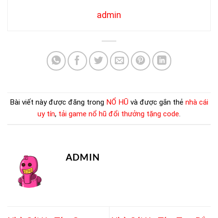
admin
Bài viết này được đăng trong
NỔ HŨ
và được gắn thẻ
nhà cái
uy tín
,
tải game nổ hũ đổi thưởng tặng code
.
ADMIN