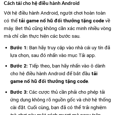
Cách tải cho hệ điều hành Android
Với hệ điều hành Android, người chơi hoàn toàn
có thể
tải game nổ hũ đổi thưởng tặng code
về
máy. Bet thủ cũng không cần xác minh nhiều vòng
mà chỉ cần thực hiện các bước sau.
Bước 1:
Bạn hãy truy cập vào nhà cái uy tín đã
lựa chọn, sau đó nhấn vào mục Tải app.
Bước 2:
Tiếp theo, bạn hãy nhấn vào ô dành
cho hệ điều hành Android để bắt đầu
tải
game nổ hũ đổi thưởng tặng code
.
Bước 3:
Các cược thủ cần phải cho phép tải
ứng dụng không rõ nguồn gốc và chờ hệ thống
cài đặt. Cuối cùng, bạn đã có thể trải nghiệm