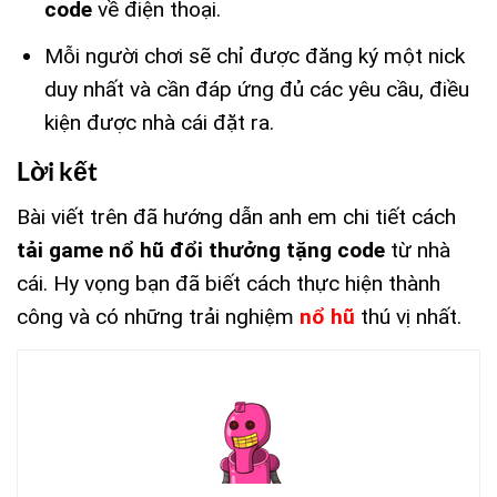
code
về điện thoại.
Mỗi người chơi sẽ chỉ được đăng ký một nick
duy nhất và cần đáp ứng đủ các yêu cầu, điều
kiện được nhà cái đặt ra.
Lời kết
Bài viết trên đã hướng dẫn anh em chi tiết cách
tải game nổ hũ đổi thưởng tặng code
từ nhà
cái. Hy vọng bạn đã biết cách thực hiện thành
công và có những trải nghiệm
nổ hũ
thú vị nhất.