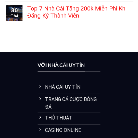
–
có
Cho
Nơi
bình
Top 7 Nhà Cái Tặng 200k Miễn Phí Khi
30
Trận
Cược
luận
Cầu
Đăng Ký Thành Viên
Thủ
Th4
ở
Đỉnh
Chinh
COBET
Không
Cao
Phục
–
có
Cá
Bí
bình
Cược
Quyết
luận
Trực
Soi
ở
Tuyến
Kèo
Top
Hot
Chuẩn
7
Nhất
Xác
Nhà
Từ
Cái
VỚI NHÀ CÁI UY TÍN
Chuyên
Tặng
Gia
200k
Miễn
Phí
NHÀ CÁI UY TÍN
Khi
Đăng
Ký
TRANG CÁ CƯỢC BÓNG
Thành
ĐÁ
Viên
THỦ THUẬT
CASINO ONLINE