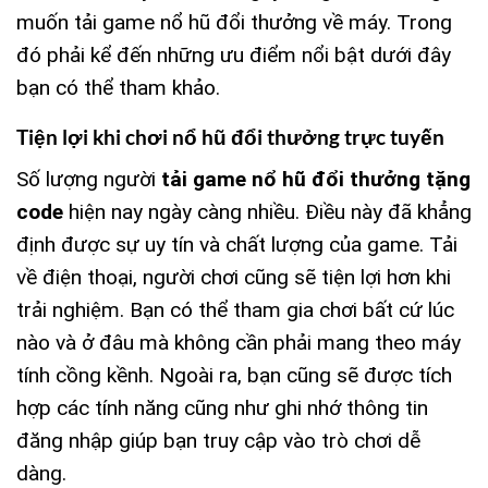
muốn tải game nổ hũ đổi thưởng về máy. Trong
đó phải kể đến những ưu điểm nổi bật dưới đây
bạn có thể tham khảo.
Tiện lợi khi chơi nổ hũ đổi thưởng trực tuyến
Số lượng người
tải game nổ hũ đổi thưởng tặng
code
hiện nay ngày càng nhiều. Điều này đã khẳng
định được sự uy tín và chất lượng của game. Tải
về điện thoại, người chơi cũng sẽ tiện lợi hơn khi
trải nghiệm. Bạn có thể tham gia chơi bất cứ lúc
nào và ở đâu mà không cần phải mang theo máy
tính cồng kềnh. Ngoài ra, bạn cũng sẽ được tích
hợp các tính năng cũng như ghi nhớ thông tin
đăng nhập giúp bạn truy cập vào trò chơi dễ
dàng.